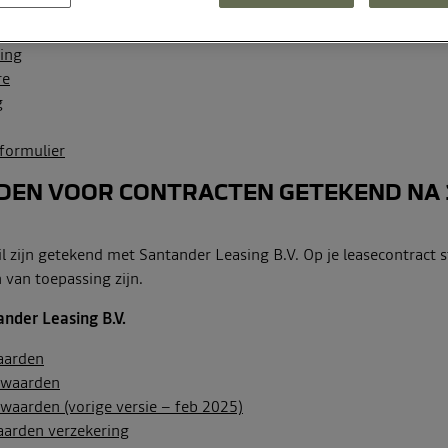
rwaarden
ng
ding
re
g
formulier
EN VOOR CONTRACTEN GETEKEND NA 1
l zijn getekend met Santander Leasing B.V. Op je leasecontract s
van toepassing zijn.
nder Leasing B.V.
aarden
rwaarden
waarden (vorige versie – feb 2025)
arden verzekering