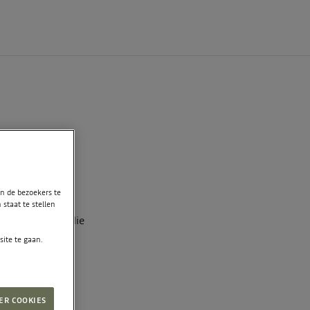
an de bezoekers te
staat te stellen
 een versie is die
ite te gaan.
ER COOKIES