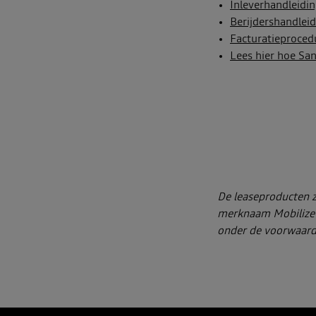
Inleverhandleidi
Berijdershandlei
Facturatieproced
Lees hier hoe Sa
De leaseproducten z
merknaam Mobilize 
onder de voorwaard