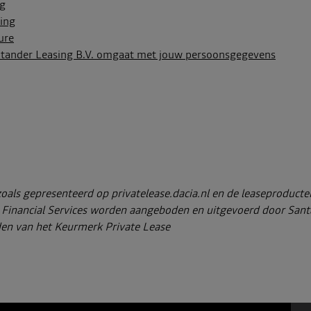
ng
ding
ure
ntander Leasing B.V. omgaat met jouw persoonsgegevens
oals gepresenteerd op privatelease.dacia.nl en de leaseproduct
Financial Services worden aangeboden en uitgevoerd door Sant
en van het Keurmerk Private Lease