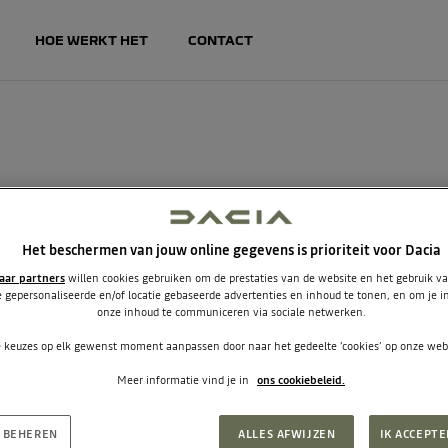
HOE WERKT HET
CONTACT
RWAARDEN
Het beschermen van jouw online gegevens is prioriteit voor Dacia
aar partners
willen cookies gebruiken om de prestaties van de website en het gebruik v
 gepersonaliseerde en/of locatie gebaseerde advertenties en inhoud te tonen, en om je in 
onze inhoud te communiceren via sociale netwerken.
staat welke versie van de voorwaarden van toepassing zijn. Als dit
kun je die versie bij ons opvragen
via ons contactformulier
e keuzes op elk gewenst moment aanpassen door naar het gedeelte ‘cookies’ op onze webs
Meer informatie vind je in
ons cookiebeleid.
rden Stichting Keurmerk Private Lease
:
General Conditions Keurmerk Private Lease
waarden Mobilize Financial Services
 BEHEREN
ALLES AFWIJZEN
IK ACCEPTE