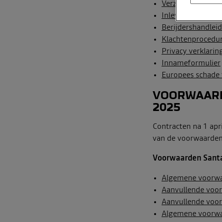
Verzekeringsvoo
Inleverhandleidi
Berijdershandlei
Klachtenprocedu
Privacy verklarin
Innameformulier
Europees schade 
VOORWAARD
2025
Contracten na 1 apri
van de voorwaarden 
Voorwaarden Santa
Algemene voorw
Aanvullende voo
Aanvullende voor
Algemene voorwa