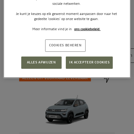
sociale netwerken.
Je kunt je keuzes op elk gewenst moment aanpassen door naar het
gedeelte ‘cookies’ op onze website te gaan.
LEER ONZE AUTO'S KENNEN
Meer informatie vind je in
ons cookiebeleid.
En bereken wat je elke maand voor je Dacia betaalt.
COOKIES BEHEREN
Filters
Brandstof
Transmissie
Zitplaatsen
ALLES AFWIJZEN
IK ACCEPTEER COOKIES
ALLEEN UIT VOORRAAD LEVERBAAR