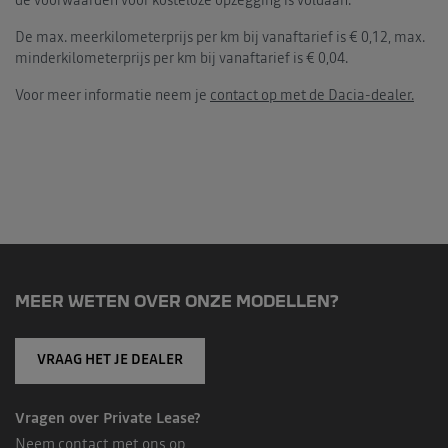
de voorwaarden voor kosteloze opzegging is voldaan.
De max. meerkilometerprijs per km bij vanaftarief is € 0,12, max.
minderkilometerprijs per km bij vanaftarief is € 0,04.
Voor meer informatie neem je
contact op met de Dacia-dealer.
MEER WETEN OVER ONZE MODELLEN?
VRAAG HET JE DEALER
Vragen over Private Lease?
Neem contact met ons op