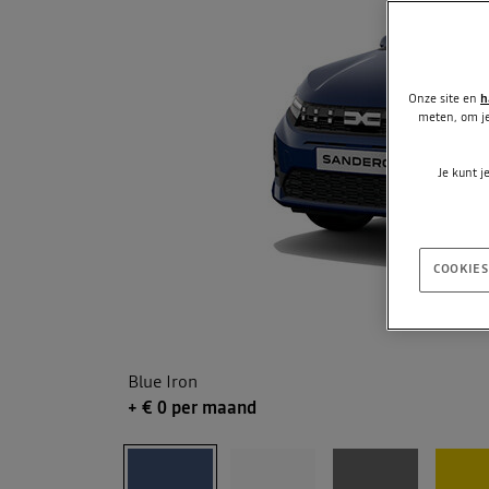
Onze site en
h
meten, om je
Je kunt j
COOKIES
Blue Iron
+ €
0
per maand