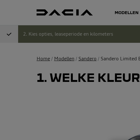
MODELLEN
Stap 1: Kies uitvoering
Stap 2: Kies
2
Kies opties, leaseperiode en kilometers
Home
Modellen
Sandero
Sandero Limited E
1
WELKE KLEUR