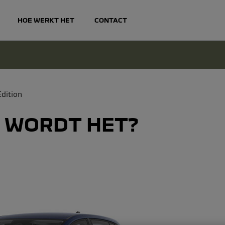
HOE WERKT HET
CONTACT
 opties, leaseperiode en kilometers
dition
 WORDT HET?