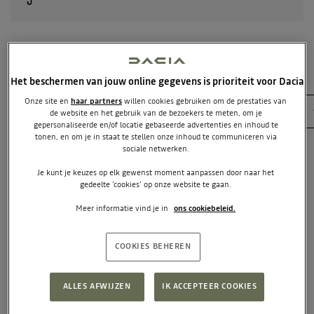
UITVOERINGEN VAN DE SANDERO
Het beschermen van jouw online gegevens is prioriteit voor Dacia
Onze site en
haar partners
willen cookies gebruiken om de prestaties van
Filters
Brandstof
Transmissie
Uitvoering
de website en het gebruik van de bezoekers te meten, om je
gepersonaliseerde en/of locatie gebaseerde advertenties en inhoud te
tonen, en om je in staat te stellen onze inhoud te communiceren via
sociale netwerken.
NU EXTRA VOORDELIG
Je kunt je keuzes op elk gewenst moment aanpassen door naar het
gedeelte ‘cookies’ op onze website te gaan.
Meer informatie vind je in
ons cookiebeleid.
COOKIES BEHEREN
ALLES AFWIJZEN
IK ACCEPTEER COOKIES