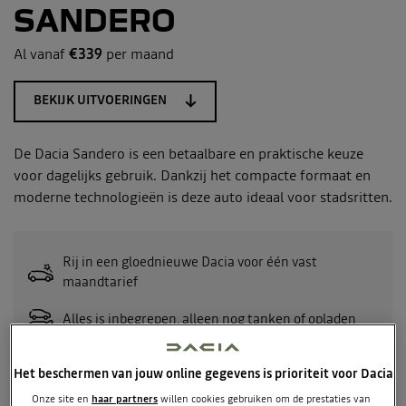
SANDERO
Al vanaf
€339
per maand
BEKIJK UITVOERINGEN
De Dacia Sandero is een betaalbare en praktische keuze
voor dagelijks gebruik. Dankzij het compacte formaat en
moderne technologieën is deze auto ideaal voor stadsritten.
Rij in een gloednieuwe Dacia voor één vast
maandtarief
Alles is inbegrepen, alleen nog tanken of opladen
Inclusief schadeverzekering voor inzittenden
Het beschermen van jouw online gegevens is prioriteit voor Dacia
Kosteloos opzeggen bij ziekte of ontslag*
Onze site en
haar partners
willen cookies gebruiken om de prestaties van