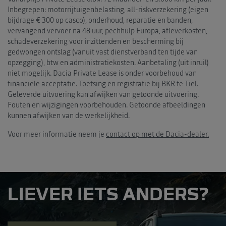
Inbegrepen: motorrijtuigenbelasting, all-riskverzekering (eigen
bijdrage € 300 op casco), onderhoud, reparatie en banden,
vervangend vervoer na 48 uur, pechhulp Europa, afleverkosten,
schadeverzekering voor inzittenden en bescherming bij
gedwongen ontslag (vanuit vast dienstverband ten tijde van
opzegging), btw en administratiekosten. Aanbetaling (uit inruil)
niet mogelijk. Dacia Private Lease is onder voorbehoud van
financiële acceptatie. Toetsing en registratie bij BKR te Tiel.
Geleverde uitvoering kan afwijken van getoonde uitvoering.
Fouten en wijzigingen voorbehouden. Getoonde afbeeldingen
kunnen afwijken van de werkelijkheid.
Voor meer informatie neem je
contact op met de Dacia-dealer.
LIEVER IETS ANDERS?