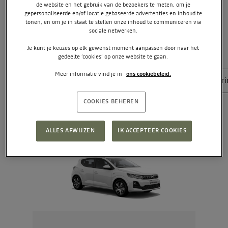
de website en het gebruik van de bezoekers te meten, om je
gepersonaliseerde en/of locatie gebaseerde advertenties en inhoud te
tonen, en om je in staat te stellen onze inhoud te communiceren via
sociale netwerken.
UITVOERINGEN VAN DE SANDERO
Je kunt je keuzes op elk gewenst moment aanpassen door naar het
gedeelte ‘cookies’ op onze website te gaan.
Meer informatie vind je in
ons cookiebeleid.
Filters
Brandstof
Transmissie
Uitvoer
COOKIES BEHEREN
NU EXTRA VOORDELIG
ALLES AFWIJZEN
IK ACCEPTEER COOKIES